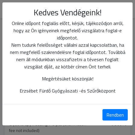
Kedves Vendégeink!
Online időpont foglalás előtt, kérjük, tájékozódjon arról,
hogy az Ön igényeinek megfelelő vizsgálatra foglal-e
SELECTED QUALIFICATION:
Dermatology
időpontot.
Nem tudunk felelősséget vállalni azzal kapcsolatban, ha
nem megfelelő szakrendelésre foglal időpontot. Továbbá
CHOOSE A SPECIALIZATION!
nem áll módunkban visszafizetni a tévesen foglalt
vizsgálat díját, az kötbér címen Önt terheli.
Megértésüket köszönjük!
Dermatology specialist examination
25 500 Ft
Erzsébet Fürdő Gyógyászati -és Szűrőközpont
Full body mole and skin cancer screening
25 500 Ft
Rendben
Cryotherapy freezing 1-5 pcs (examination
6 500 Ft
fee not included)