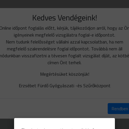
Kedves Vendégeink!
Online időpont foglalás előtt, kérjük, tájékozódjon arról, hogy az Ö
igényeinek megfelelő vizsgálatra foglal-e időpontot.
Nem tudunk felelősséget vállalni azzal kapcsolatban, ha nem
megfelelő szakrendelésre foglal időpontot. Továbbá nem áll
módunkban visszafizetni a tévesen foglalt vizsgálat díját, az kötbé
címen Önt terheli.
Megértésüket köszönjük!
Erzsébet Fürdő Gyógyászati -és Szűrőközpont
Rendben